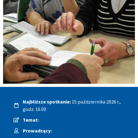
Akademia Młodych Se
Najbliższe spotkanie:
15 października 2026 r.,
godz. 16.00
Temat:
Prowadzący: