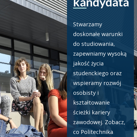
kandydata
Stwarzamy
doskonałe warunki
do studiowania,
zapewniamy wysoką
jakość życia
studenckiego oraz
wspieramy rozwój
osobisty i
kształtowanie
ścieżki kariery
zawodowej. Zobacz,
co Politechnika