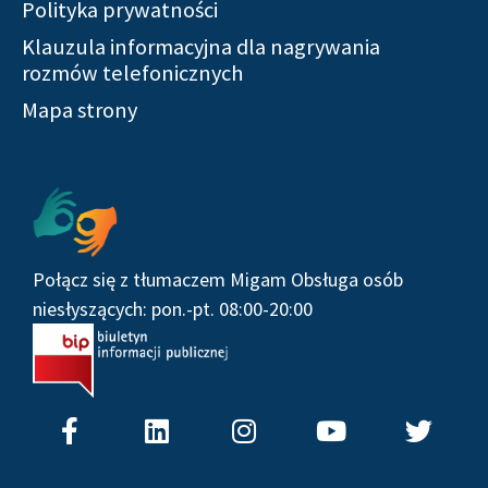
Polityka prywatności
Klauzula informacyjna dla nagrywania
rozmów telefonicznych
Mapa strony
Połącz się z tłumaczem Migam Obsługa osób
niesłyszących: pon.-pt. 08:00-20:00
F
L
I
Y
T
a
i
n
o
w
c
n
s
u
i