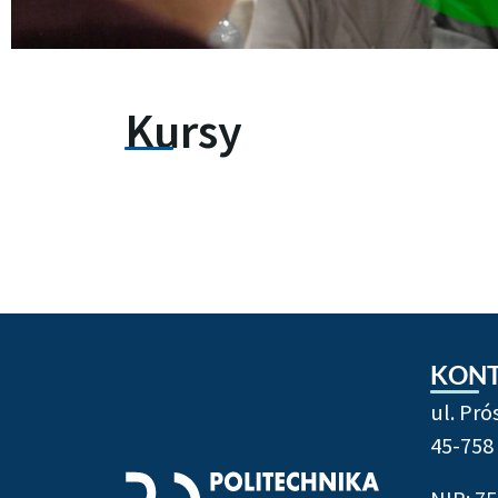
Kursy
KON
ul. Pr
45-758