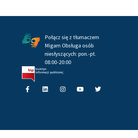
Połącz się z tłumaczem
Migam Obsługa osób
niesłyszących: pon.-pt.
08:00-20:00
F
L
I
Y
T
a
i
n
o
w
c
n
s
u
i
e
k
t
t
t
b
e
a
u
t
o
d
g
b
e
o
i
r
e
r
k
n
a
-
m