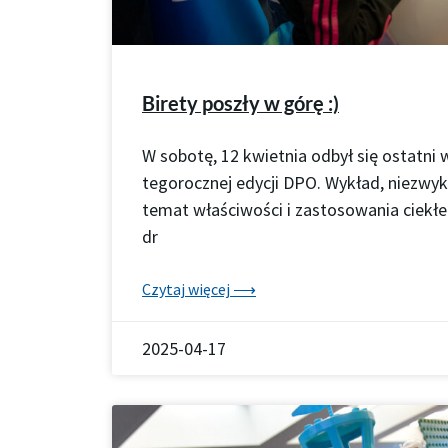
Birety poszły w górę :)
W sobotę, 12 kwietnia odbył się ostatni
tegorocznej edycji DPO. Wykład, niezwy
temat właściwości i zastosowania ciekł
dr
Czytaj więcej ⟶
2025-04-17