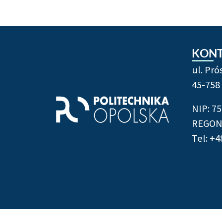
KON
ul. Pr
45-758
NIP: 7
REGON:
Tel: +4