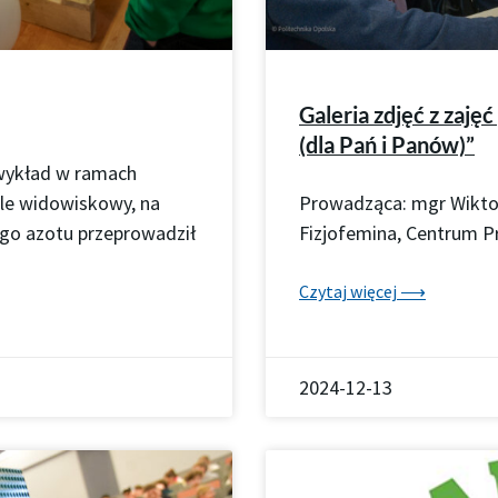
Galeria zdjęć z zaj
(dla Pań i Panów)”
 wykład w ramach
kle widowiskowy, na
Prowadząca: mgr Wiktori
ego azotu przeprowadził
Fizjofemina, Centrum Pr
Czytaj więcej ⟶
2024-12-13