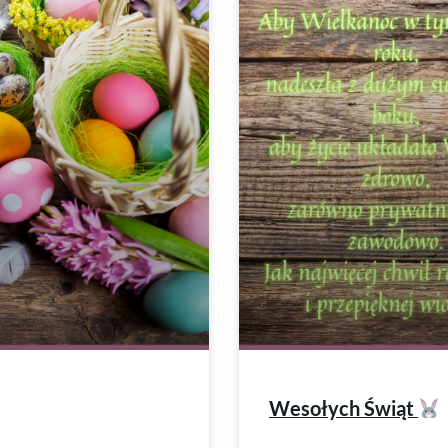
n
a
Wesołych Świąt