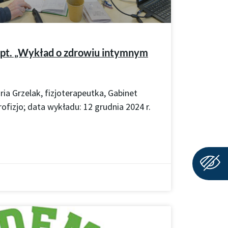
ęć pt. „Wykład o zdrowiu intymnym
a Grzelak, fizjoterapeutka, Gabinet
ofizjo; data wykładu: 12 grudnia 2024 r.