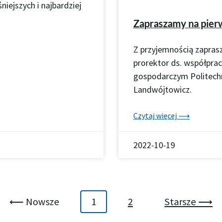
iejszych i najbardziej
Zapraszamy na pier
Z przyjemnością zapras
prorektor ds. współpra
gospodarczym Politechni
Landwójtowicz.
Czytaj więcej ⟶
2022-10-19
⟵ Nowsze
1
2
Starsze ⟶