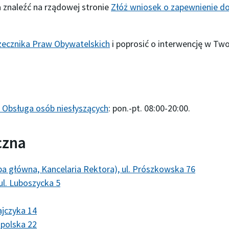
znaleźć na rządowej stronie
Złóż wniosek o zapewnienie do
zecznika Praw Obywatelskich
i poprosić o interwencję w Two
e
Obsługa osób niesłyszących
: pon.-pt. 08:00-20:00.
czna
ba główna, Kancelaria Rektora), ul. Prószkowska 76
ul. Luboszycka 5
ajczyka 14
opolska 22