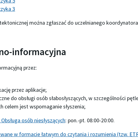
czyka 5
czyka 3
itektonicznej można zgłaszać do uczelnianego koordynatora 
no-informacyjna
rmacyjną przez:
cję przez aplikacje;
iczne do obsługi osób słabosłyszących, w szczególności pętl
ych celem jest wspomaganie słyszenia;
Obsługa osób niesłyszących
: pon.-pt. 08:00-20:00.
owane w formacie łatwym do czytania i rozumienia (tzw. ET