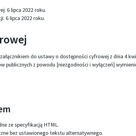
wej:
6 lipca 2022 roku
.
ji:
6 lipca 2022 roku
.
frowej
załącznikiem do ustawy o dostępności cyfrowej z dnia 4 kwie
ów publicznych z powodu [niezgodności i wyłączeń] wymieni
iem
dne ze specyfikacją HTML.
iczne bez ustawionego tekstu alternatywnego.