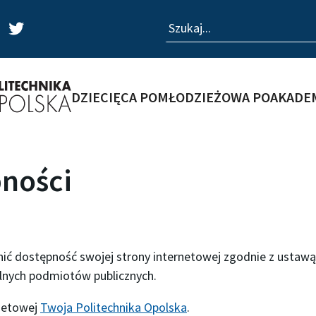
Szukaj
T
w
i
t
t
DZIECIĘCA PO
MŁODZIEŻOWA PO
AKADE
e
r
pności
nić dostępność swojej
strony internetowej
zgodnie z ustawą 
bilnych podmiotów publicznych.
rnetowej
Twoja Politechnika Opolska
.