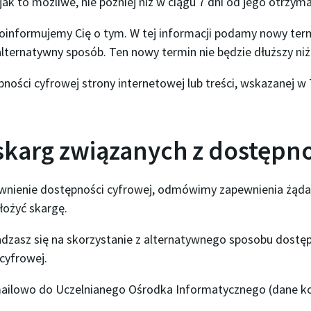
k to możliwe, nie później niż w ciągu 7 dni od jego otrzyma
i poinformujemy Cię o tym. W tej informacji podamy nowy te
lternatywny sposób. Ten nowy termin nie będzie dłuższy niż
pności cyfrowej strony internetowej lub treści, wskazanej 
skarg związanych z dostępn
wnienie dostępności cyfrowej, odmówimy zapewnienia żądane
łożyć skargę.
gadzasz się na skorzystanie z alternatywnego sposobu dost
cyfrowej.
mailowo do Uczelnianego Ośrodka Informatycznego (dane ko