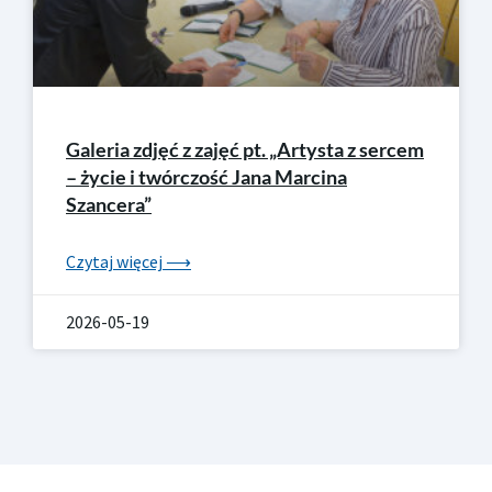
Galeria zdjęć z zajęć pt. „Artysta z sercem
– życie i twórczość Jana Marcina
Szancera”
Czytaj więcej ⟶
2026-05-19