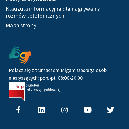
Klauzula informacyjna dla nagrywania
rozmów telefonicznych
Mapa strony
Połącz się z tłumaczem Migam Obsługa osób
niesłyszących: pon.-pt. 08:00-20:00
F
L
I
Y
T
a
i
n
o
w
c
n
s
u
i
e
k
t
t
t