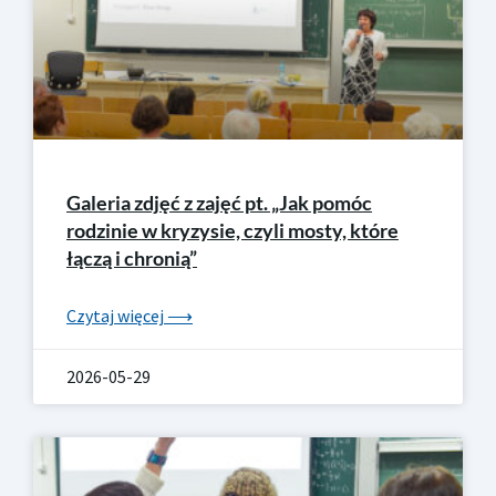
Galeria zdjęć z zajęć pt. „Jak pomóc
rodzinie w kryzysie, czyli mosty, które
łączą i chronią”
Czytaj więcej ⟶
2026-05-29