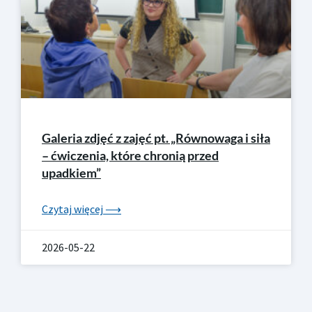
Galeria zdjęć z zajęć pt. „Równowaga i siła
– ćwiczenia, które chronią przed
upadkiem”
Czytaj więcej ⟶
2026-05-22