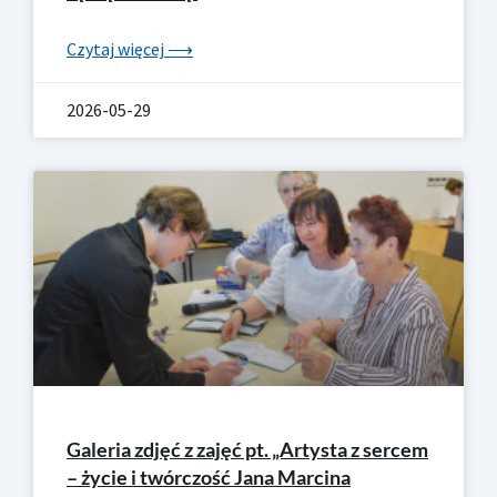
Czytaj więcej ⟶
2026-05-29
Galeria zdjęć z zajęć pt. „Artysta z sercem
– życie i twórczość Jana Marcina