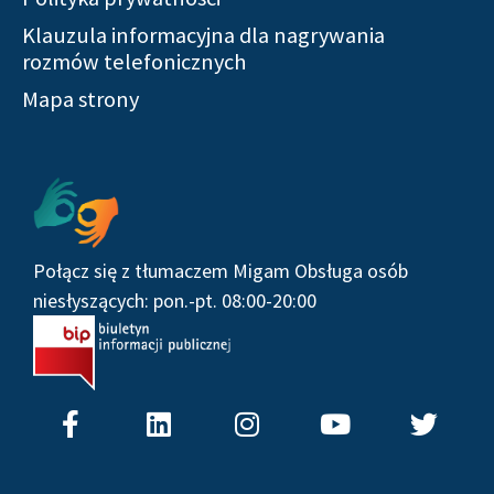
Klauzula informacyjna dla nagrywania
rozmów telefonicznych
Mapa strony
Połącz się z tłumaczem Migam Obsługa osób
niesłyszących: pon.-pt. 08:00-20:00
F
L
I
Y
T
a
i
n
o
w
c
n
s
u
i
e
k
t
t
t