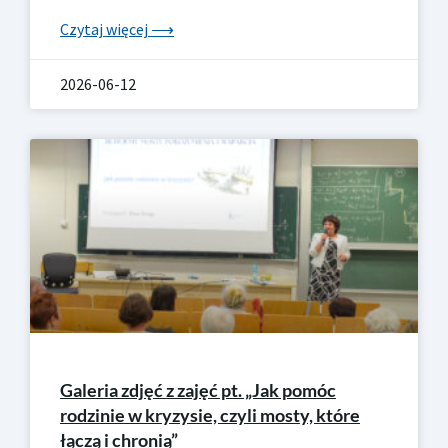
Czytaj więcej ⟶
2026-06-12
Galeria zdjęć z zajęć pt. „Jak pomóc
rodzinie w kryzysie, czyli mosty, które
łączą i chronią”