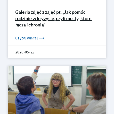
Galeria zdjęć z zajęć pt. „Jak pomóc
rodzinie w kryzysie, czyli mosty, które
łączą i chronią”
Czytaj więcej ⟶
2026-05-29