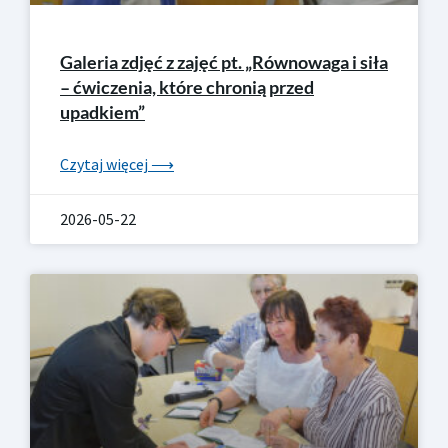
Galeria zdjęć z zajęć pt. „Równowaga i siła
– ćwiczenia, które chronią przed
upadkiem”
Czytaj więcej ⟶
2026-05-22