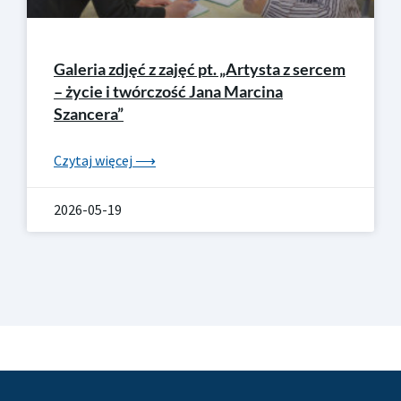
Galeria zdjęć z zajęć pt. „Artysta z sercem
– życie i twórczość Jana Marcina
Szancera”
Czytaj więcej ⟶
2026-05-19